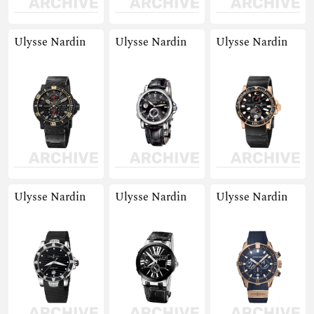
Ulysse Nardin
Ulysse Nardin
Ulysse Nardin
Ulysse Nardin
Ulysse Nardin
Ulysse Nardin