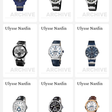
Ulysse Nardin
Ulysse Nardin
Ulysse Nardin
Ulysse Nardin
Ulysse Nardin
Ulysse Nardin