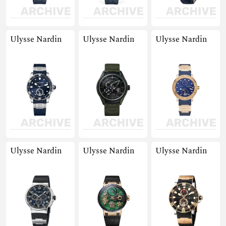
Ulysse Nardin
Ulysse Nardin
Ulysse Nardin
Ulysse Nardin
Ulysse Nardin
Ulysse Nardin