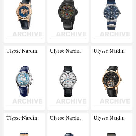
Ulysse Nardin
Ulysse Nardin
Ulysse Nardin
Ulysse Nardin
Ulysse Nardin
Ulysse Nardin