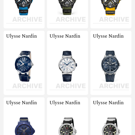
Ulysse Nardin
Ulysse Nardin
Ulysse Nardin
Ulysse Nardin
Ulysse Nardin
Ulysse Nardin