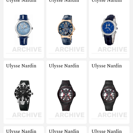
Ulysse Nardin
Ulysse Nardin
Ulysse Nardin
Ulysse Nardin
Ulysse Nardin
Ulysse Nardin
Ulysse Nardin
Ulysse Nardin
Ulysse Nardin