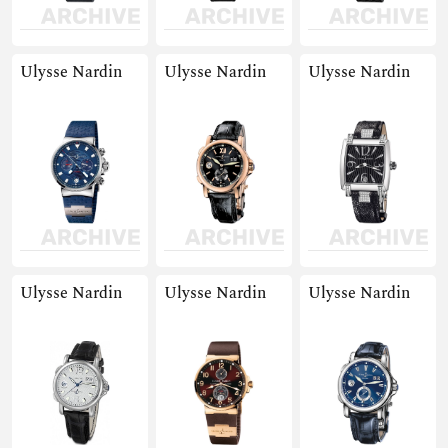
Ulysse Nardin
Ulysse Nardin
Ulysse Nardin
Ulysse Nardin
Ulysse Nardin
Ulysse Nardin