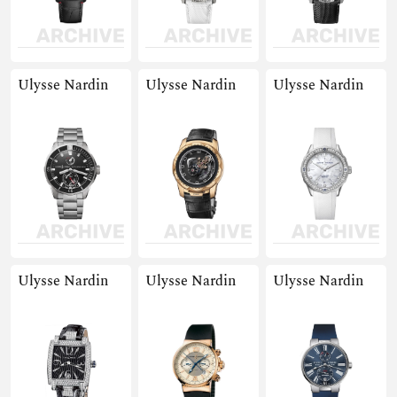
Ulysse Nardin
Ulysse Nardin
Ulysse Nardin
Ulysse Nardin
Ulysse Nardin
Ulysse Nardin