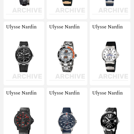
Ulysse Nardin
Ulysse Nardin
Ulysse Nardin
Ulysse Nardin
Ulysse Nardin
Ulysse Nardin