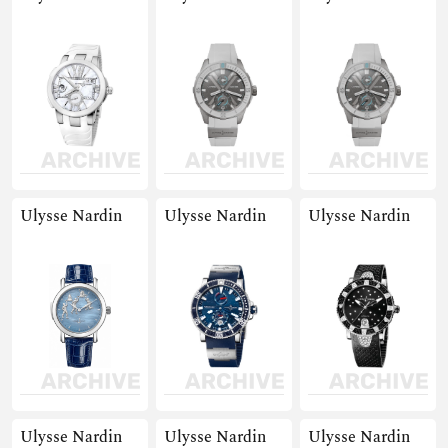
Ulysse Nardin
Ulysse Nardin
Ulysse Nardin
Ulysse Nardin
Ulysse Nardin
Ulysse Nardin