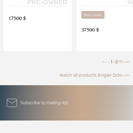
New model
17500 $
37500 $
1-2
9
/
Watch all products Bvlgari Octo
Subscribe to mailing-list