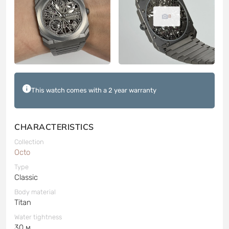
8
This watch comes with a 2 year warranty
CHARACTERISTICS
Collection
Octo
Type
Classic
Body material
Titan
Water tightness
30 м