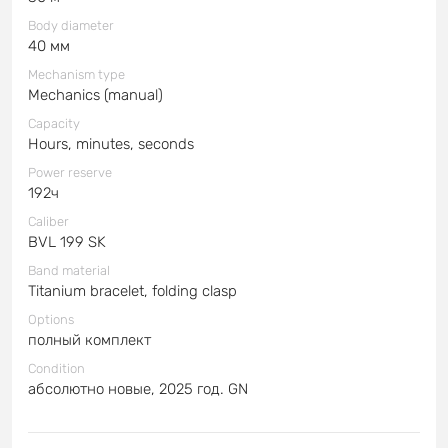
Body diameter
40 мм
Mechanism type
Mechanics (manual)
Capacity
Hours, minutes, seconds
Power reserve
192ч
Caliber
BVL 199 SK
Band material
Titanium bracelet, folding clasp
Options
полный комплект
Condition
абсолютно новые, 2025 год. GN